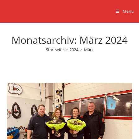
Zum
Inhalt
Menü
springen
Monatsarchiv: März 2024
Startseite
>
2024
>
März