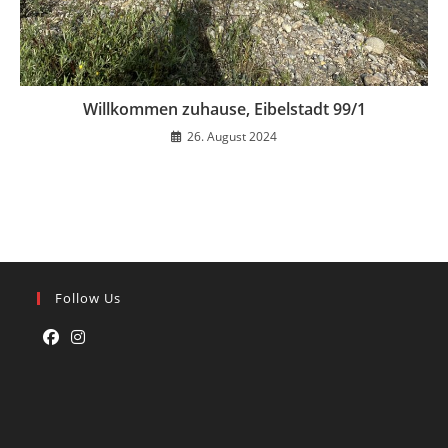
Willkommen zuhause, Eibelstadt 99/1
26. August 2024
Follow Us
Opens
Opens
in
in
a
a
new
new
tab
tab