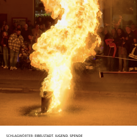
SCHLAGWÖRTER
:
EIBELSTADT
,
JUGEND
,
SPENDE