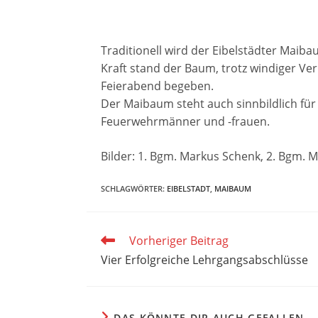
Traditionell wird der Eibelstädter Maibau
Kraft stand der Baum, trotz windiger Ve
Feierabend begeben.
Der Maibaum steht auch sinnbildlich fü
Feuerwehrmänner und -frauen.
Bilder: 1. Bgm. Markus Schenk, 2. Bgm. M
SCHLAGWÖRTER
:
EIBELSTADT
,
MAIBAUM
Weitere
Vorheriger Beitrag
Artikel
Vier Erfolgreiche Lehrgangsabschlüsse
ansehen
DAS KÖNNTE DIR AUCH GEFALLEN