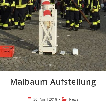
Maibaum Aufstellung
Beitrag
Beitrags-
30. April 2018
News
veröffentlicht:
Kategorie: