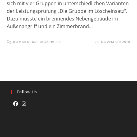
sich mit vier Gruppen in unterschiedlichen Varianten
der Leistungsprüfung „Die Gruppe im Löscheinsatz“.
Dazu musste ein brennendes Nebengebäude im
Außenangriff und ein Zimmerbrand…
FÜR
KOMMENTARE DEAKTIVIERT
23. NOVEMBER 2018
LEISTUNGSPRÜFUNG
–
DIE
GRUPPE
IM
LÖSCHEINSATZ
Follow Us
Opens
Opens
in
in
a
a
new
new