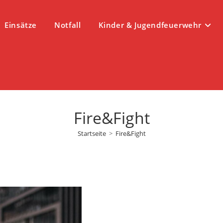
Einsätze
Notfall
Kinder & Jugendfeuerwehr
Fire&Fight
Startseite
>
Fire&Fight