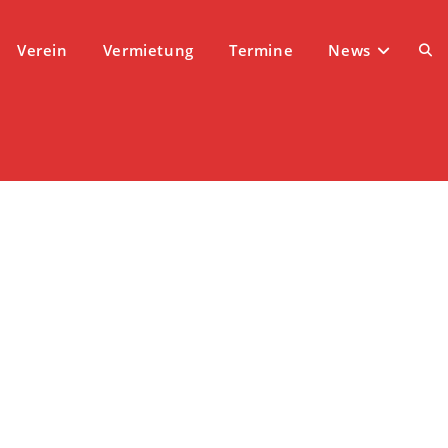
Verein
Vermietung
Termine
News
Web
Suc
ums