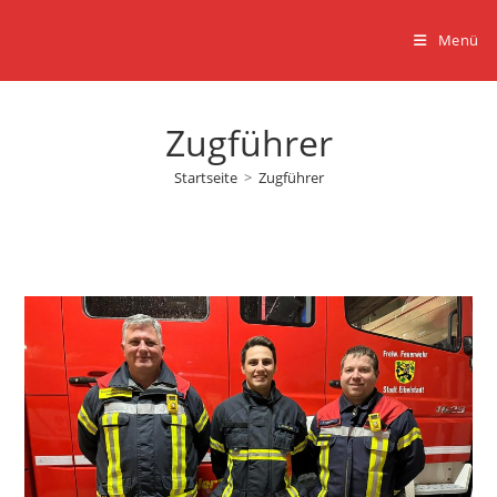
Zum
Inhalt
Menü
springen
Zugführer
Startseite
>
Zugführer