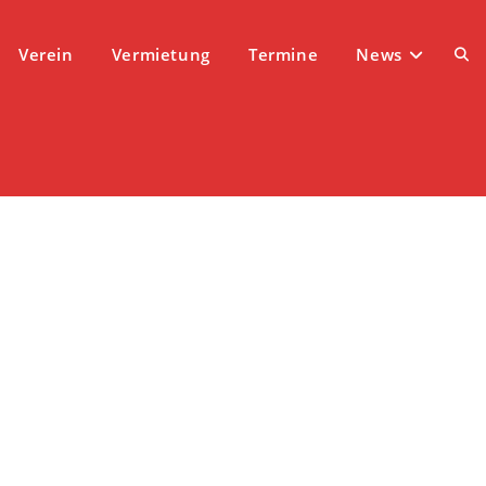
Verein
Vermietung
Termine
News
Web
Suc
ums