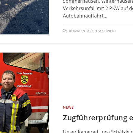
Sommerhausen, Winterhausen 
Verkehrsunfall mit 2 PKW auf d
Autobahnauffahrt…
FÜR
KOMMENTARE DEAKTIVIERT
VERKEH
B13
NEWS
Zugführerprüfung e
Unser Kamerad Luca Schätzlein