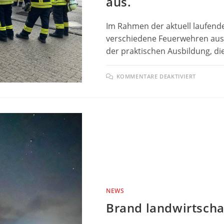
aus.
Im Rahmen der aktuell laufende
verschiedene Feuerwehren aus 
der praktischen Ausbildung, d
FÜR
KOMMENTARE DEAKTIVIERT
FEUER
EIBELS
BILDET
NEUE
MASCHI
AUS.
NEWS
Brand landwirtscha