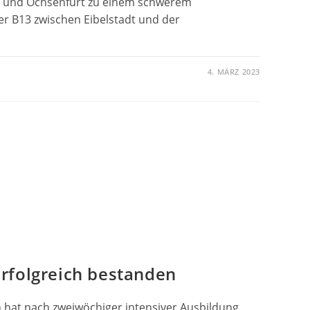
und Ochsenfurt zu einem schwerem
er B13 zwischen Eibelstadt und der
4. MÄRZ 2023
RSUNFALL
rfolgreich bestanden
 hat nach zweiwöchiger intensiver Ausbildung